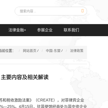
法律金融+
参展企业
联系我们
当前位置：
网站首页
/
中国-东盟
/
法律政策
》主要内容及相关解读
苏和税收激励法案》（CREATE），对菲律宾企业
%—25%。4月15日，驻菲使馆经商处与菲中资企业