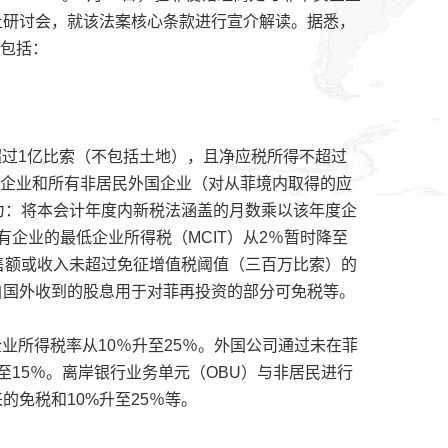
上研讨会，就该法案核心条款进行宣介解读。据悉，
容包括：
不超过1亿比索（不包括土地），且净应税所得不超过
民）企业和所有非居民外国企业（对从菲境内取得的应
为：将本会计年度内新税法涵盖的月数乘以该年度企
：所有企业的最低企业所得税（MCIT）从2％暂时降至
销售额或收入未超过免征增值税阈值（三百万比索）的
自国外收到的股息用于对菲再投资的部分可免税等。
企业所得税率从10％升至25％。外国公司通过未在菲
至15％。离岸银行业务单元（OBU）与非居民进行
免税和10%升至25％等。