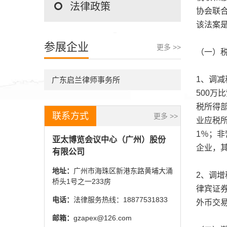
法律政策
协会联
该法案
参展企业
更多 >>
（一）
1、调减
广东启兰律师事务所
500万
税所得
联系方式
更多 >>
业应税所
1％；
亚太博览会议中心（广州）股份
企业，
有限公司
地址：
广州市海珠区新港东路黄埔大涌
2、调增
桥头1号之一233房
律宾证券
电话：
法律服务热线：18877531833
外币交
邮箱：
gzapex@126.com