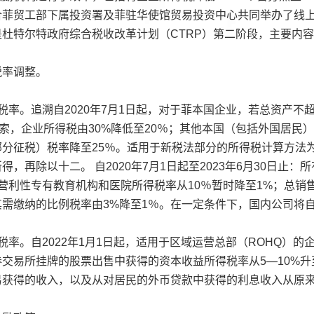
合菲贸工部下属投资署及菲驻华使馆贸易投资中心共同举办了线
是杜特尔特政府综合税收改革计划（CTRP）第二阶段，主要内
税率调整。
税率。追溯自2020年7月1日起，对于菲本国企业，若总资产
比索，企业所得税由30%降低至20％；其他本国（包括外国居
部分征税）税率降至25％。适用于新税法部分的所得税计算方法
得，再除以十二。 自2020年7月1日起至2023年6月30日止
非营利性专有教育机构和医院所得税率从10％暂时降至1%；总
其需缴纳的比例税率由3%降至1％。在一定条件下，国内公司将
税率。自2022年1月1日起，适用于区域运营总部（ROHQ）的
交易所挂牌的股票出售中获得的资本收益所得税率从5—10%升
易获得的收入，以及从对居民的外币贷款中获得的利息收入从原来的