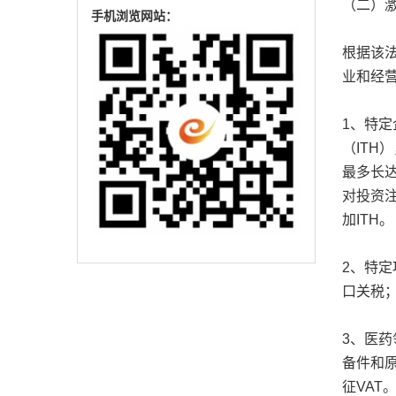
（二）
手机浏览网站：
根据该法
业和经
1、特
（ITH
最多长达
对投资
加ITH。
2、特
口关税
3、医药
备件和原
征VAT