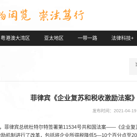
粤港澳大湾区
亚太地区
一带一路
法律科技+
菲律宾《企业复苏和税收激励法案
发布时间：2021-04-19
日，菲律宾总统杜特尔特签署第11534号共和国法案——《企业复
励机制进行了改革，包括将企业所得税降低5—10个百分点至20